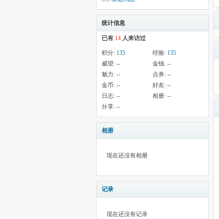
统计信息
已有
14
人来访过
积分:
135
经验:
135
威望:
--
金钱:
--
魅力:
--
点券:
--
金币:
--
好友:
--
日志:
--
相册:
--
分享:
--
相册
现在还没有相册
记录
现在还没有记录