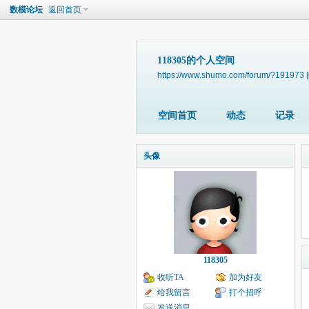
数模论坛
返回首页
118305的个人空间
https://www.shumo.com/forum/?191973
空间首页
动态
记录
头像
118305
收听TA
加为好友
给我留言
打个招呼
发送消息