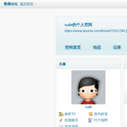
数模论坛
返回首页
wale的个人空间
https://www.shumo.com/forum/?201784
空间首页
动态
记录
头像
wale
收听TA
加为好友
给我留言
打个招呼
发送消息