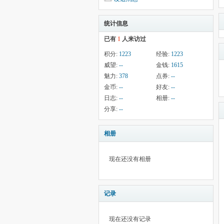
统计信息
已有
1
人来访过
积分:
1223
经验:
1223
威望:
--
金钱:
1615
魅力:
378
点券:
--
金币:
--
好友:
--
日志:
--
相册:
--
分享:
--
相册
现在还没有相册
记录
现在还没有记录