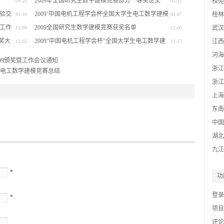
2009年全国研究生数学建模竞赛部分一等奖论文
校苑
09-20
01-12
经验交
2009’中国电机工程学会杯全国大学生电工数学建模
桂林
01-10
01-07
暨工作
竞赛总结
2009全国研究生数学建模竞赛获奖名单
基地
武汉
12-09
12-06
颁奖大
2009“中国电机工程学会杯”全国大学生电工数学建
江西
12-03
11-27
模竞赛试题
河海
09颁奖暨工作会议通知
浙江
学生电工数学建模竞赛总结
网
浙江
模基
上海
东南
中国
湖北
九江
*
功
登录
*
项目f
评论f