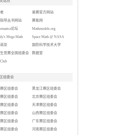
关站点
图书教材
(16)
者
媒体报道
美赛官方网站
(1)
指导丛书网站
精华转载
赛氪网
(7)
hematica论坛
Mathmodels.org
y's Mega Math
Space Math @ NASA
lenge (A Contest for
诺亚
国防科学技术大学
 School Students)
生竞赛全国组委会
数据堂
lub
区组委会
赛区组委会
黑龙江赛区组委会
赛区组委会
北京赛区组委会
赛区组委会
天津赛区组委会
赛区组委会
山西赛区组委会
赛区组委会
广东赛区组委会
赛区组委会
河南赛区组委会