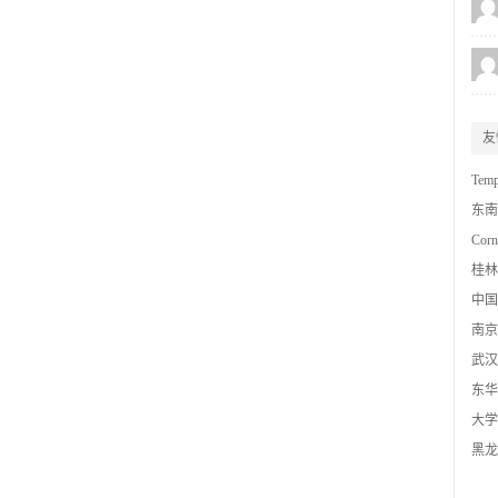
友
Temp
东南
Corn
桂林
基地
中国
南京
武汉
东华
协会
大学
黑龙