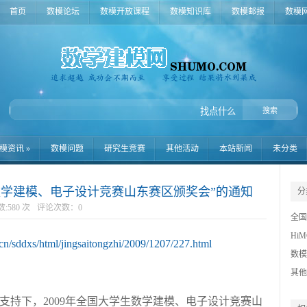
首页
数模论坛
数模开放课程
数模知识库
数模邮报
数模
模资讯
»
数模问题
研究生竞赛
其他活动
本站新闻
未分类
生数学建模、电子设计竞赛山东赛区颁奖会”的通知
分
:580 次
评论次数：
0
全国
Hi
cn/sddxs/html/jingsaitongzhi/2009/1207/227.html
数据
数模
登峰
其他
数模
支持下，2009年全国大学生数学建模、电子设计竞赛山