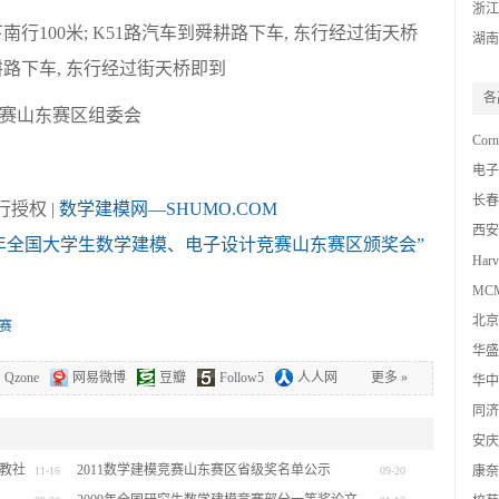
浙江
南行100米; K51路汽车到舜耕路下车, 东行经过街天桥
湖南
耕路下车, 东行经过街天桥即到
各
赛山东赛区组委会
Corn
电子
数模
长春
授权 |
数学建模网—SHUMO.COM
西安
09年全国大学生数学建模、电子设计竞赛山东赛区颁奖会”
Harv
MCM 
北京
赛
数模
华盛
Qzone
网易微博
豆瓣
Follow5
人人网
更多
»
华中
同济
安庆
高教社
2011数学建模竞赛山东赛区省级奖名单公示
康奈
11-16
09-20