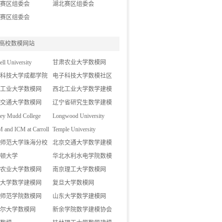
赛区组委会
湖北赛区组委会
赛区组委会
高校数模网站
ell University
甘肃农业大学数模网
科技大学成都学院
电子科技大学数模社区
论坛
工业大学数模网
西北工业大学数学建模
交通大学数模网
基地
辽宁省研究生数学建模
ey Mudd College
竞赛
Longwood University
and ICM at Carroll
Temple University
师范大学珠海分校
北京交通大学数学建模
网
顿大学
网
华北水利水电学院数模
农业大学数模网
协会
南京理工大学数模网
大学数学建模网
复旦大学数模网
师范学院数模网
山东大学数学建模网
尔大学数模网
新余学院数学建模协会