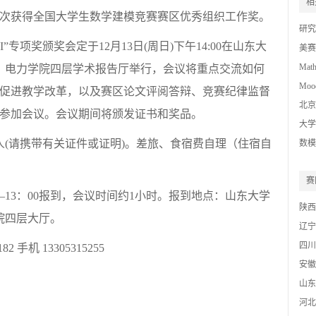
相
次获得全国大学生数学建模竞赛赛区优秀组织工作奖。
研究
”专项奖颁奖会定于12月13日(周日)下午14:00在山东大
美赛
Mat
3号）电力学院四层学术报告厅举行，会议将重点交流如何
Mood
促进教学改革，以及赛区论文评阅答辩、竞赛纪律监督
Chal
北京
参加会议。会议期间将颁发证书和奖品。
High
大学
人(请携带有关证件或证明)。差旅、食宿费自理（住宿自
数模C
赛
00—13：00报到，会议时间约1小时。报到地点：山东大学
陕西
学院四层大厅。
辽宁
四川
2 手机 13305315255
安徽
山东
河北