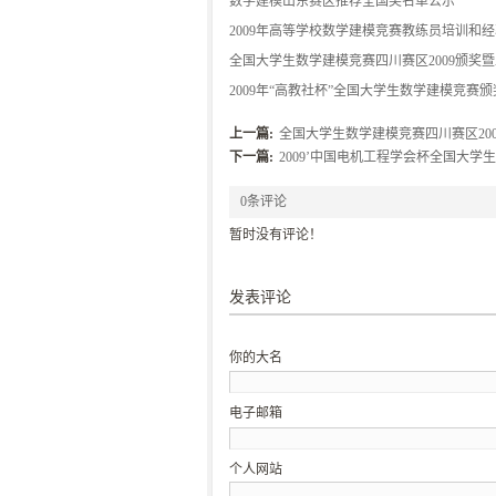
杯颁奖仪式和工作会议第一次会议通知(新)
数学建模山东赛区推荐全国奖名单公示
2009年高等学校数学建模竞赛教练员培训和
流会在东南大学召开
全国大学生数学建模竞赛四川赛区2009颁奖
会议通知
2009年“高教社杯”全国大学生数学建模竞赛
会在南开大学举行
上一篇:
全国大学生数学建模竞赛四川赛区20
下一篇:
2009’中国电机工程学会杯全国大
0条评论
暂时没有评论！
发表评论
你的大名
电子邮箱
个人网站