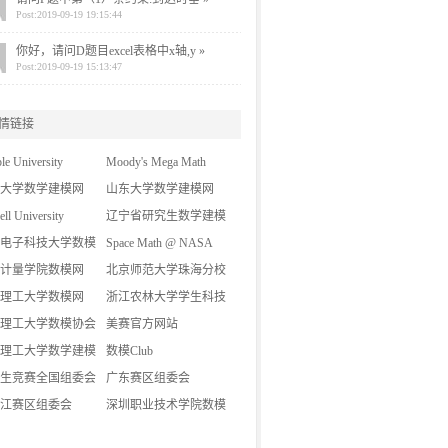
Post:2019-09-19 19:15:44
你好，请问D题目excel表格中x轴,y »
Post:2019-09-19 15:13:47
情链接
le University
Moody's Mega Math
大学数学建模网
Challenge (A Contest for
山东大学数学建模网
ell University
High School Students)
辽宁省研究生数学建模
电子科技大学数模
竞赛
Space Math @ NASA
计量学院数模网
北京师范大学珠海分校
理工大学数模网
数模网
浙江农林大学学生科技
理工大学数模协会
创新网
美赛官方网站
理工大学数学建模
数模Club
生竞赛全国组委会
广东赛区组委会
江赛区组委会
深圳职业技术学院数模
协会