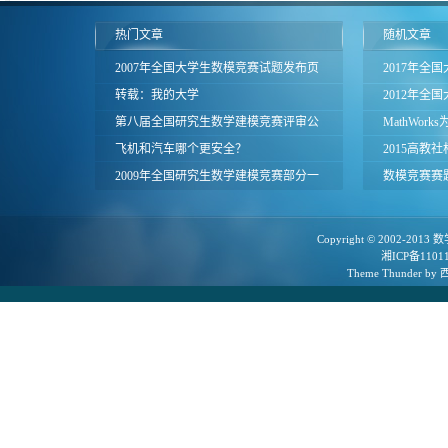
热门文章
随机文章
2007年全国大学生数模竞赛试题发布页
2017年全
面
转载：我的大学
作会议暨竞
2012年全
第八届全国研究生数学建模竞赛评审公
开
评与经验交
MathWo
告
飞机和汽车哪个更安全？
提供软件支
2015高教
2009年全国研究生数学建模竞赛部分一
获奖名单
数模竞赛赛
等奖论文
告
Copyright © 2002-2013
数
湘ICP备1101
Theme
Thunder
by