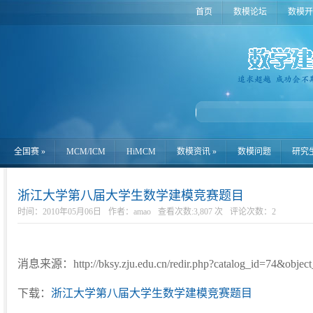
首页
数模论坛
数模开
全国赛
»
MCM/ICM
HiMCM
数模资讯
»
数模问题
研究
浙江大学第八届大学生数学建模竞赛题目
时间：2010年05月06日
作者：amao
查看次数:3,807 次
评论次数：
2
消息来源：http://bksy.zju.edu.cn/redir.php?catalog_id=74&objec
下载：
浙江大学第八届大学生数学建模竞赛题目