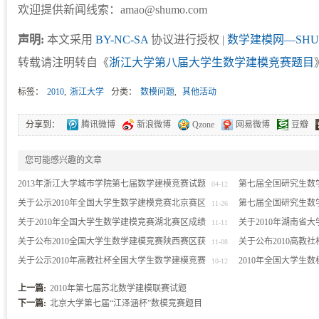
欢迎提供新闻线索：amao@shumo.com
声明:
本文采用
BY-NC-SA
协议进行授权 |
数学建模网—SHU
转载请注明转自《
浙江大学第八届大学生数学建模竞赛题目
标签：
2010
,
浙江大学
分类：
数模问题
,
其他活动
分享到：
腾讯微博
新浪微博
Qzone
网易微博
豆瓣
您可能感兴趣的文章
2013年浙江大学城市学院第七届数学建模竞赛试题
第七届全国研究生数
04-12
关于公示2010年全国大学生数学建模竞赛北京赛区
第七届全国研究生数
11-26
获奖名单的通知
关于2010年全国大学生数学建模竞赛湖北赛区成绩
关于2010年湖南省
11-11
异议的通知
关于公布2010全国大学生数学建模竞赛陕西赛区获
生数学建模竞赛湖南
关于公布2010高教
11-08
奖名单（初稿）的说明
关于公示2010年高教社杯全国大学生数学建模竞赛
奖名单（初稿）的说
2010年全国大学生
10-12
上海赛区获奖名单的公告
稿)
上一篇:
2010年第七届苏北数学建模联赛试题
下一篇:
北京大学第七届“江泽涵杯”数模竞赛题目