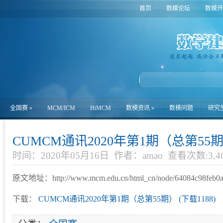
首页
数模论坛
数模开
全国赛
»
MCM/ICM
HiMCM
数模资讯
»
数模问题
研究
CUMCM通讯2020年第1期（总第55
时间：2020年05月16日
作者：amao
查看次数:3,4
原文地址：http://www.mcm.edu.cn/html_cn/node/64084c98feb0ac
下载：
CUMCM通讯2020年第1期（总第55期） (下载1188)