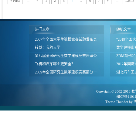
« First
...
«
1
2
3
4
5
6
7
»
...
Last »
热门文章
随机文章
2007年全国大学生数模竞赛试题发布页
“2019全
面
转载：我的大学
知
数学建模山
第八届全国研究生数学建模竞赛评审公
ZDM期刊2
告
飞机和汽车哪个更安全？
究论文专辑
2012年同
2009年全国研究生数学建模竞赛部分一
湖北汽车工业
等奖论文
试题
Copyright © 2002-2013
数
湘ICP备1101
Theme
Thunder
by