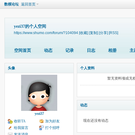
数模论坛
返回首页
yezi37的个人空间
https://www.shumo.com/forum/?104094
[收藏]
[复制]
[分享]
[RSS]
空间首页
动态
记录
日志
相册
主
头像
个人资料
暂无资料项或无
动态
yezi37
现在还没有动态
收听TA
加为好友
给我留言
打个招呼
发送消息