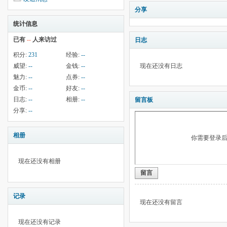
分享
统计信息
已有
--
人来访过
日志
积分:
231
经验:
--
威望:
--
金钱:
--
现在还没有日志
魅力:
--
点券:
--
金币:
--
好友:
--
日志:
--
相册:
--
留言板
分享:
--
相册
你需要登录
现在还没有相册
留言
记录
现在还没有留言
现在还没有记录