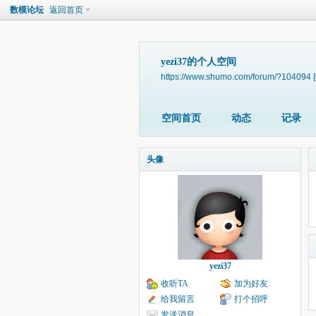
数模论坛
返回首页
yezi37的个人空间
https://www.shumo.com/forum/?104094
空间首页
动态
记录
头像
yezi37
收听TA
加为好友
给我留言
打个招呼
发送消息