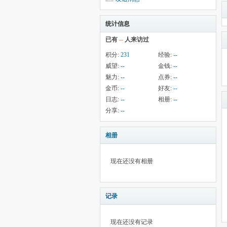
统计信息
已有
--
人来访过
积分:
231
经验:
--
威望:
--
金钱:
--
魅力:
--
点券:
--
金币:
--
好友:
--
日志:
--
相册:
--
分享:
--
相册
现在还没有相册
记录
现在还没有记录