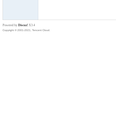
模
Powered by
Discuz!
X3.4
Copyright © 2001-2021, Tencent Cloud.
论
坛