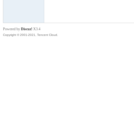
模
Powered by
Discuz!
X3.4
Copyright © 2001-2021, Tencent Cloud.
论
坛