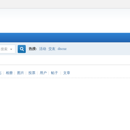
热搜:
活动
交友
discuz
搜索
搜
志
|
相册
|
图片
|
投票
|
用户
|
帖子
|
文章
索