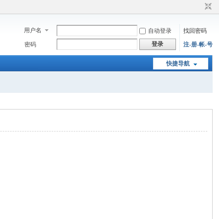
用户名
自动登录
找回密码
登录
密码
注-册-帐-号
快捷导航