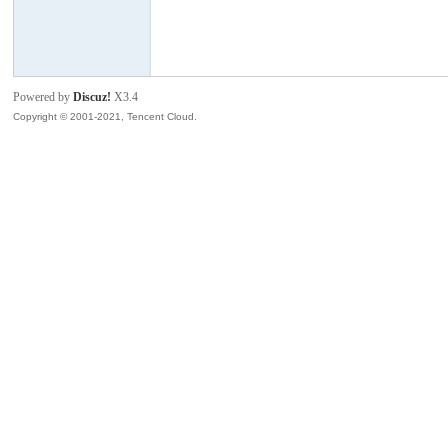
模
Powered by
Discuz!
X3.4
Copyright © 2001-2021, Tencent Cloud.
论
坛