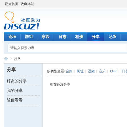
设为首页
收藏本站
论坛
群组
家园
日志
相册
分享
记录
分享
分享
按类型查看:
全部
|
网址
|
视频
|
音乐
|
Flash
|
日
好友的分享
数
›
现在还没分享
我的分享
随便看看