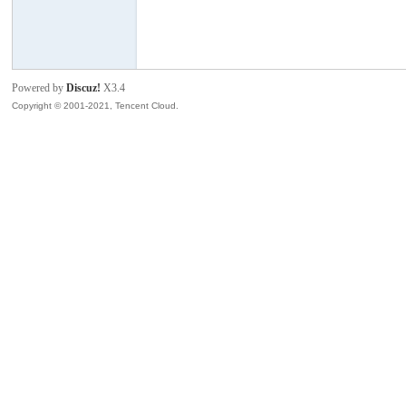
模
Powered by
Discuz!
X3.4
Copyright © 2001-2021, Tencent Cloud.
论
坛