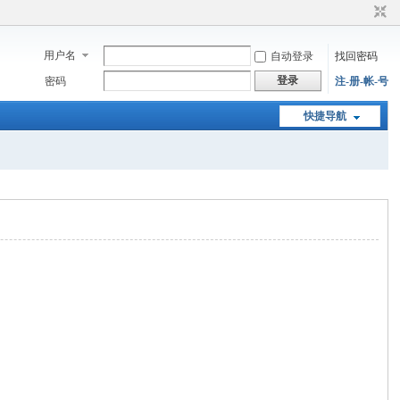
用户名
自动登录
找回密码
登录
密码
注-册-帐-号
快捷导航