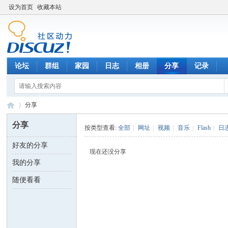
设为首页
收藏本站
论坛
群组
家园
日志
相册
分享
记录
分享
分享
按类型查看:
全部
|
网址
|
视频
|
音乐
|
Flash
|
日
好友的分享
数
›
现在还没分享
我的分享
随便看看