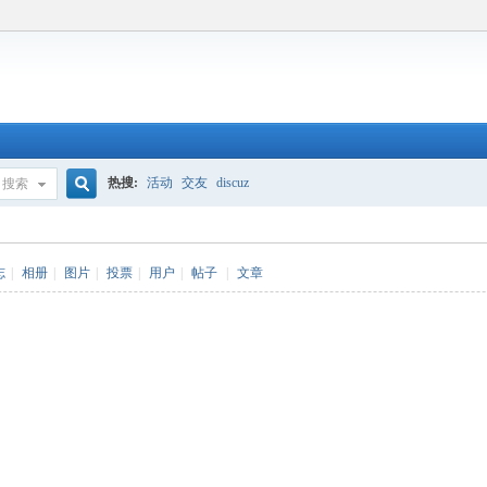
热搜:
活动
交友
discuz
搜索
搜
志
|
相册
|
图片
|
投票
|
用户
|
帖子
|
文章
索