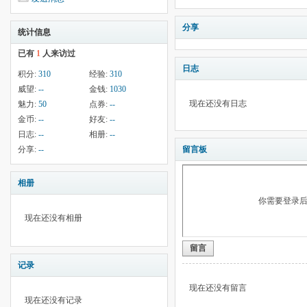
分享
统计信息
已有
1
人来访过
日志
积分:
310
经验:
310
威望:
--
金钱:
1030
现在还没有日志
魅力:
50
点券:
--
金币:
--
好友:
--
日志:
--
相册:
--
分享:
--
留言板
相册
你需要登录
现在还没有相册
留言
记录
现在还没有留言
现在还没有记录