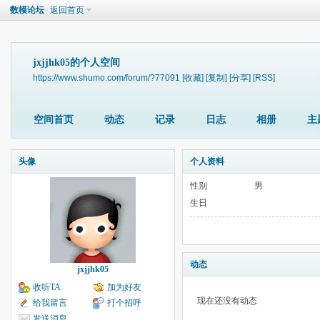
数模论坛
返回首页
jxjjhk05的个人空间
https://www.shumo.com/forum/?77091
[收藏]
[复制]
[分享]
[RSS]
空间首页
动态
记录
日志
相册
主
头像
个人资料
性别
男
生日
动态
jxjjhk05
收听TA
加为好友
现在还没有动态
给我留言
打个招呼
发送消息