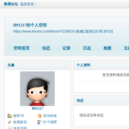
数模论坛
返回首页
l891217的个人空间
https://www.shumo.com/forum/?158626
[收藏]
[复制]
[分享]
[RSS]
空间首页
动态
记录
日志
相册
主
头像
个人资料
暂无资料项或无
动态
l891217
现在还没有动态
收听TA
加为好友
给我留言
打个招呼
发送消息