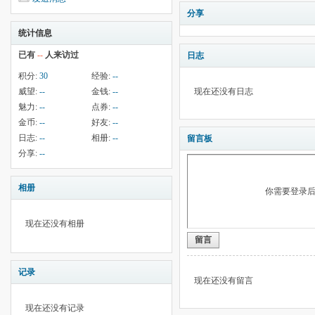
分享
统计信息
已有
--
人来访过
日志
积分:
30
经验:
--
威望:
--
金钱:
--
现在还没有日志
魅力:
--
点券:
--
金币:
--
好友:
--
日志:
--
相册:
--
留言板
分享:
--
相册
你需要登录
现在还没有相册
留言
记录
现在还没有留言
现在还没有记录