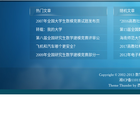
热门文章
随机文章
2007年全国大学生数模竞赛试题发布页
“2016高
面
转载：我的大学
赛”报名通知
第15届全
第八届全国研究生数学建模竞赛评审公
烟台召开
海南师范大
告
飞机和汽车哪个更安全？
2017高教
2009年全国研究生数学建模竞赛部分一
联合赛区评奖
2012年电
等奖论文
院内赛赛题
Copyright © 2002-2013
数
湘ICP备1101
Theme
Thunder
by