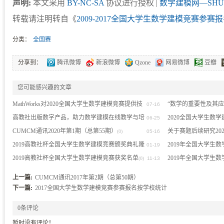
声明:
本文采用
BY-NC-SA
协议进行授权 |
数学建模网—SHU
转载请注明转自《
2009-2017全国大学生数学建模竞赛参
分类：
全国赛
分享到：
腾讯微博
新浪微博
Qzone
网易微博
豆瓣
您可能感兴趣的文章
MathWorks对2020全国大学生数学建模竞赛提供技
“数学的重要性及其
07-16
术支持的公告
高教社出版数字产品，助力数学建模在线教学与培
2020全国大学生数
(0)
06-25
训
CUMCM通讯2020年第1期（总第55期）
关于赛题后续研究20
(0)
(0)
05-16
2019高教社杯全国大学生数学建模竞赛颁奖典礼隆
2019年全国大学生
01-19
(0)
重举行
2019高教社杯全国大学生数学建模竞赛获奖名单
流会在珠海成功举行
2019年全国大学生
(0)
(0)
11-13
(
(0)
上一篇:
CUMCM通讯2017年第2期（总第50期）
下一篇:
2017全国大学生数学建模竞赛参赛报名按学校统计
0条评论
暂时没有评论！