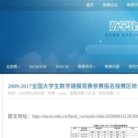
首页
数模论坛
数模开
全国赛
»
MCM/ICM
HiMCM
数模资讯
»
数模问题
研究
2009-2017全国大学生数学建模竞赛参赛报名按赛区统
时间：2018年02月06日
作者：amao
查看次数:254 次
评论次数：
0
原文地址：http://mcm.edu.cn/html_cn/node/cb6c4206801f12639f8