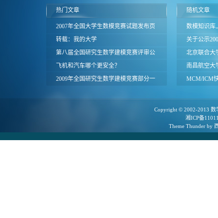
热门文章
随机文章
2007年全国大学生数模竞赛试题发布页
数模知识库
面
转载：我的大学
关于公示20
第八届全国研究生数学建模竞赛评审公
赛湖南赛区
北京联合大学
告
飞机和汽车哪个更安全？
赛赛题
南昌航空大学
2009年全国研究生数学建模竞赛部分一
MCM/IC
等奖论文
定，无需寄
Copyright © 2002-2013
数
湘ICP备1101
Theme
Thunder
by