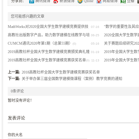
分享到：
腾讯微博
新浪微博
Qzone
网易微博
豆瓣
您可能感兴趣的文章
MathWorks对2020全国大学生数学建模竞赛提供技
“数学的重要性及其
07-16
术支持的公告
高教社出版数字产品，助力数学建模在线教学与培
2020全国大学生数
(0)
06-25
训
CUMCM通讯2020年第1期（总第55期）
关于赛题后续研究20
(0)
(0)
05-16
2019高教社杯全国大学生数学建模竞赛颁奖典礼隆
2019年全国大学生
01-19
(0)
重举行
2019高教社杯全国大学生数学建模竞赛获奖名单
流会在珠海成功举行
2019年全国大学生
(0)
(0)
11-13
(
(0)
上一篇:
2018高教社杯全国大学生数学建模竞赛获奖名单
下一篇:
关于举办第三届全国数学建模微课程（案例）教学竞赛的通知
0条评论
暂时没有评论！
发表评论
你的大名