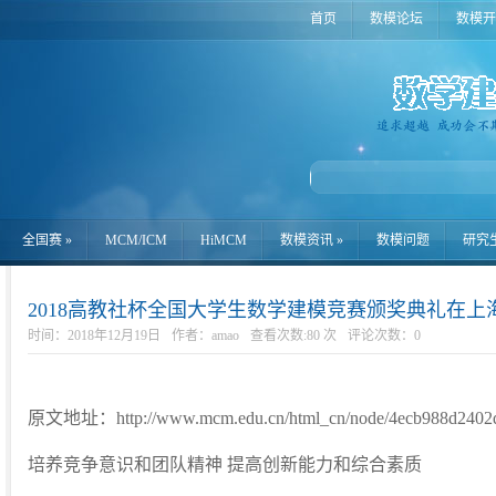
首页
数模论坛
数模开
全国赛
»
MCM/ICM
HiMCM
数模资讯
»
数模问题
研究
2018高教社杯全国大学生数学建模竞赛颁奖典礼在
时间：2018年12月19日
作者：amao
查看次数:80 次
评论次数：
0
原文地址：http://www.mcm.edu.cn/html_cn/node/4ecb988d2402dd
培养竞争意识和团队精神 提高创新能力和综合素质