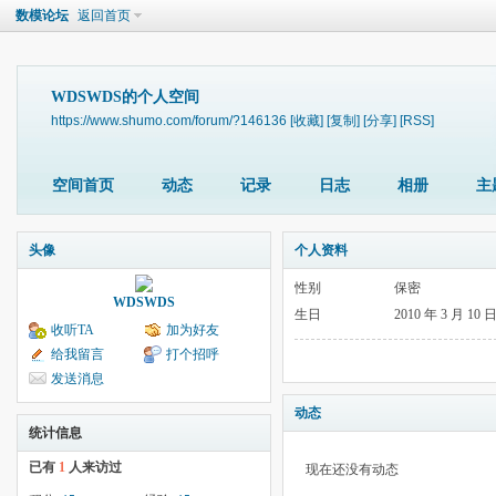
数模论坛
返回首页
WDSWDS的个人空间
https://www.shumo.com/forum/?146136
[收藏]
[复制]
[分享]
[RSS]
空间首页
动态
记录
日志
相册
主
头像
个人资料
性别
保密
WDSWDS
生日
2010 年 3 月 10 
收听TA
加为好友
给我留言
打个招呼
发送消息
动态
统计信息
已有
1
人来访过
现在还没有动态