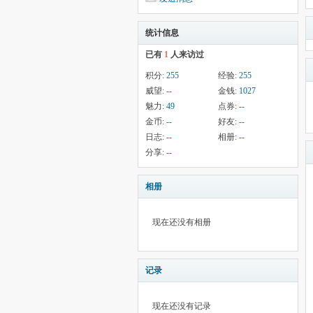
统计信息
已有
1
人来访过
积分:
255
经验:
255
威望:
--
金钱:
1027
魅力:
49
点券:
--
金币:
--
好友:
--
日志:
--
相册:
--
分享:
--
相册
现在还没有相册
记录
现在还没有记录