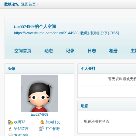
数模论坛
返回首页
tao5574909的个人空间
https://www.shumo.com/forum/?144988
[收藏]
[复制]
[分享]
[RSS]
空间首页
动态
记录
日志
相册
主
头像
个人资料
暂无资料项或无
动态
tao5574909
现在还没有动态
收听TA
加为好友
给我留言
打个招呼
发送消息