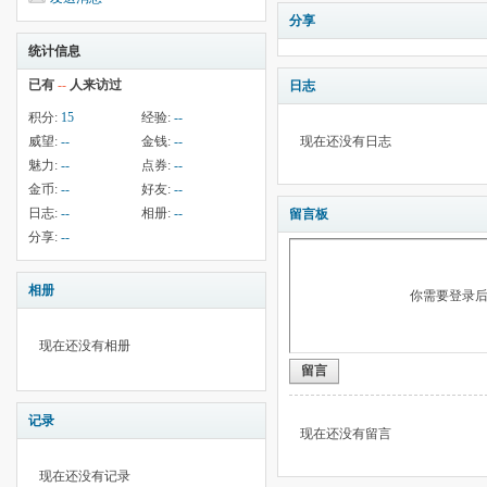
分享
统计信息
已有
--
人来访过
日志
积分:
15
经验:
--
威望:
--
金钱:
--
现在还没有日志
魅力:
--
点券:
--
金币:
--
好友:
--
日志:
--
相册:
--
留言板
分享:
--
相册
你需要登录
现在还没有相册
留言
记录
现在还没有留言
现在还没有记录